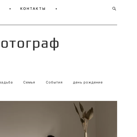
•
•
КОНТАКТЫ
КОНТАКТЫ
•
•
Фотограф
Фотограф
вадьба
Семья
События
день рождение