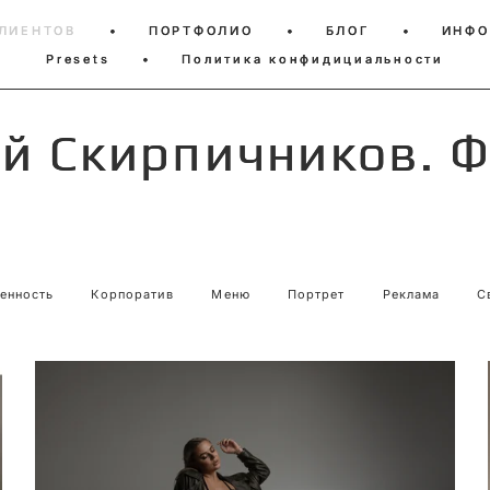
ЛИЕНТОВ
ЛИЕНТОВ
•
•
ПОРТФОЛИО
ПОРТФОЛИО
•
•
БЛОГ
БЛОГ
•
•
ИНФО
ИНФО
Presets
Presets
•
•
Политика конфидициальности
Политика конфидициальности
й Скирпичников. 
й Скирпичников. 
енность
Корпоратив
Меню
Портрет
Реклама
С