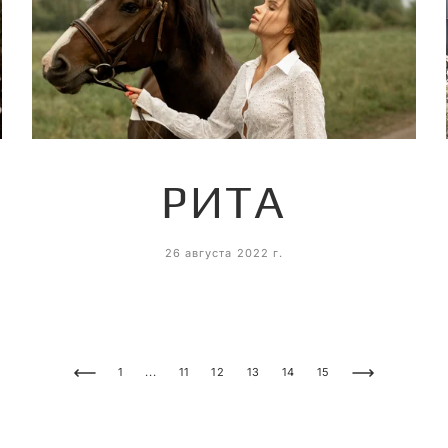
РИТА
26 августа 2022 г.
...
1
11
12
13
14
15